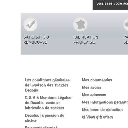
Lettre d'informations
SATISFAIT OU
FABRICATION
P
REMBOURSE
FRANÇAISE
S
Informations
Mon compte
Les conditions générales
Mes commandes
de livraison des stickers
Mes avoirs
Decolia
Mes adresses
C G V & Mentions Légales
Mes informations personn
de Decolia, vente et
fabrication de stickers
Mes bons de réduction
Decolia, la passion du
View gift offers
sticker
Paiement sécurisé