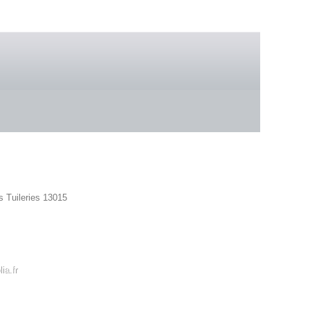
 boutique
s Tuileries 13015
42 86
ia.fr