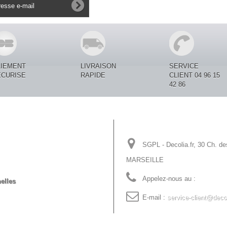
AIEMENT
LIVRAISON
SERVICE
ECURISE
RAPIDE
CLIENT 04 96 15
42 86
Informations sur votre
SGPL - Decolia.fr, 30 Ch. de
MARSEILLE
Appelez-nous au :
04 96 15 
elles
E-mail :
service-client@decol