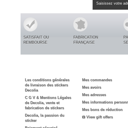
Lettre d'informations
SATISFAIT OU
FABRICATION
P
REMBOURSE
FRANÇAISE
S
Informations
Mon compte
Les conditions générales
Mes commandes
de livraison des stickers
Mes avoirs
Decolia
Mes adresses
C G V & Mentions Légales
Mes informations personn
de Decolia, vente et
fabrication de stickers
Mes bons de réduction
Decolia, la passion du
View gift offers
sticker
Paiement sécurisé