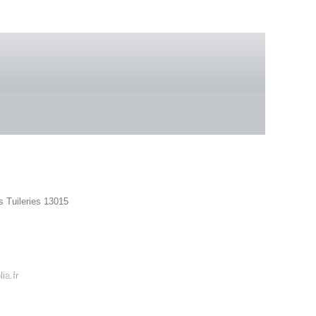
 boutique
s Tuileries 13015
42 86
ia.fr