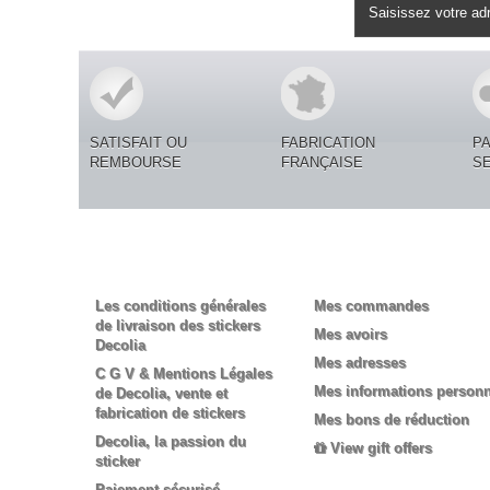
Lettre d'informations
SATISFAIT OU
FABRICATION
P
REMBOURSE
FRANÇAISE
S
Informations
Mon compte
Les conditions générales
Mes commandes
de livraison des stickers
Mes avoirs
Decolia
Mes adresses
C G V & Mentions Légales
Mes informations personn
de Decolia, vente et
fabrication de stickers
Mes bons de réduction
Decolia, la passion du
View gift offers
sticker
Paiement sécurisé