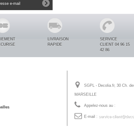
AIEMENT
LIVRAISON
SERVICE
ECURISE
RAPIDE
CLIENT 04 96 15
42 86
Informations sur votre
SGPL - Decolia.fr, 30 Ch. de
MARSEILLE
Appelez-nous au :
04 96 15 
elles
E-mail :
service-client@decol