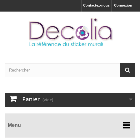
Contactez-nous
Connexion
Panier
(vide)
Menu