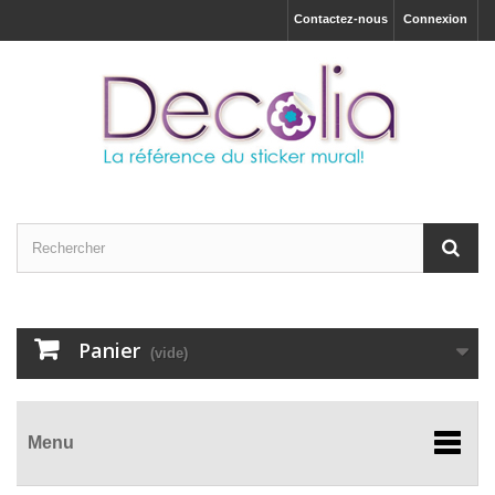
Contactez-nous
Connexion
Panier
(vide)
Menu