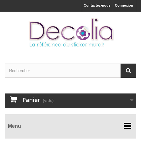
Contactez-nous
Connexion
Panier
(vide)
Menu