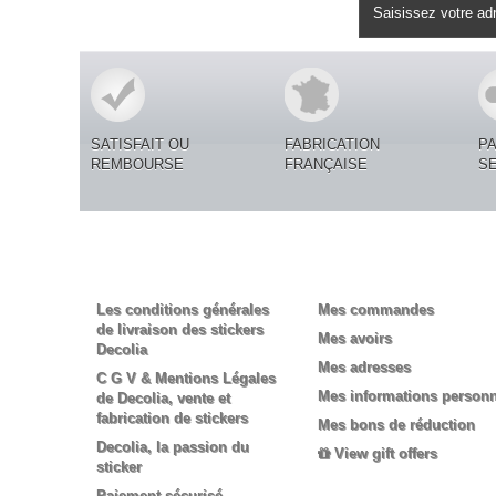
Lettre d'informations
SATISFAIT OU
FABRICATION
P
REMBOURSE
FRANÇAISE
S
Informations
Mon compte
Les conditions générales
Mes commandes
de livraison des stickers
Mes avoirs
Decolia
Mes adresses
C G V & Mentions Légales
Mes informations personn
de Decolia, vente et
fabrication de stickers
Mes bons de réduction
Decolia, la passion du
View gift offers
sticker
Paiement sécurisé