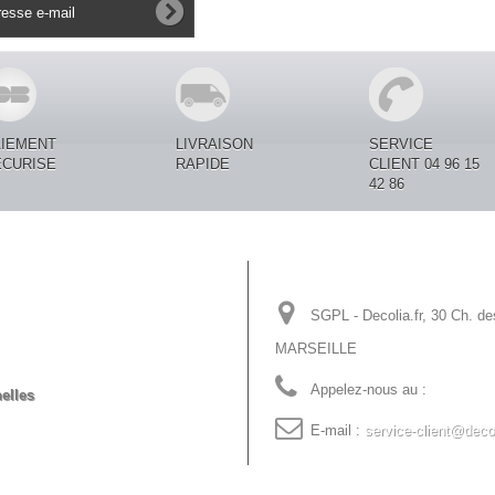
AIEMENT
LIVRAISON
SERVICE
ECURISE
RAPIDE
CLIENT 04 96 15
42 86
Informations sur votre
SGPL - Decolia.fr, 30 Ch. de
MARSEILLE
Appelez-nous au :
04 96 15 
elles
E-mail :
service-client@decol