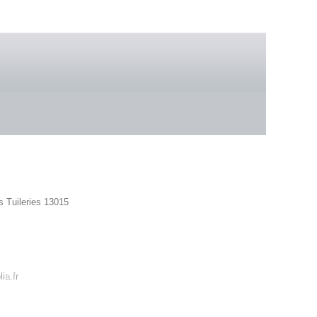
 boutique
s Tuileries 13015
42 86
ia.fr