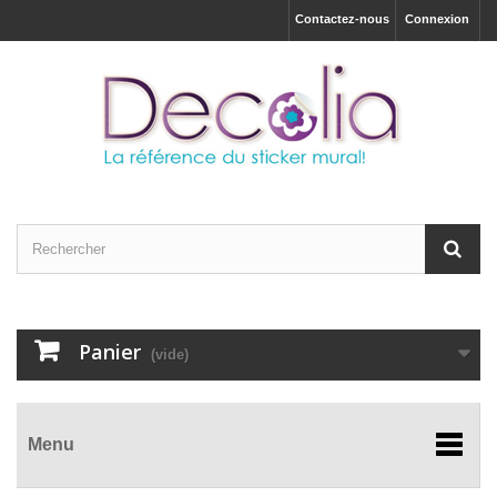
Contactez-nous
Connexion
Panier
(vide)
Menu