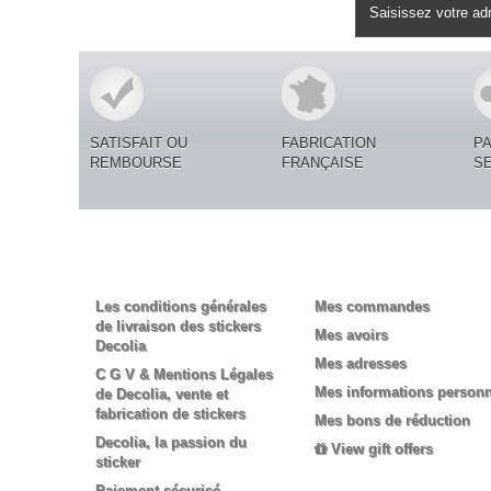
Lettre d'informations
SATISFAIT OU
FABRICATION
P
REMBOURSE
FRANÇAISE
S
Informations
Mon compte
Les conditions générales
Mes commandes
de livraison des stickers
Mes avoirs
Decolia
Mes adresses
C G V & Mentions Légales
Mes informations personn
de Decolia, vente et
fabrication de stickers
Mes bons de réduction
Decolia, la passion du
View gift offers
sticker
Paiement sécurisé