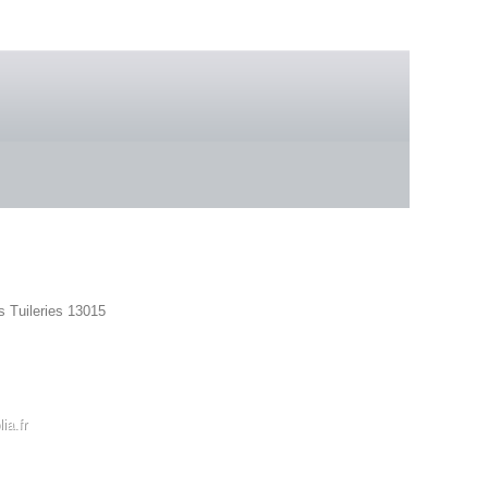
 boutique
s Tuileries 13015
42 86
ia.fr