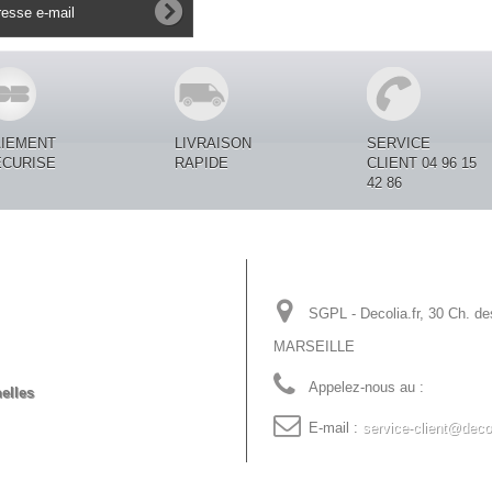
AIEMENT
LIVRAISON
SERVICE
ECURISE
RAPIDE
CLIENT 04 96 15
42 86
Informations sur votre
SGPL - Decolia.fr, 30 Ch. de
MARSEILLE
Appelez-nous au :
04 96 15 
elles
E-mail :
service-client@decol