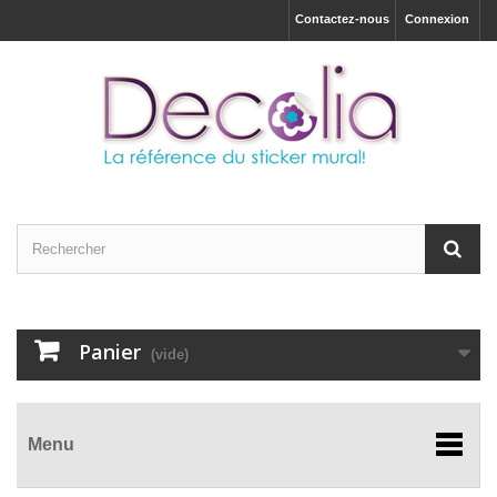
Contactez-nous
Connexion
Panier
(vide)
Menu