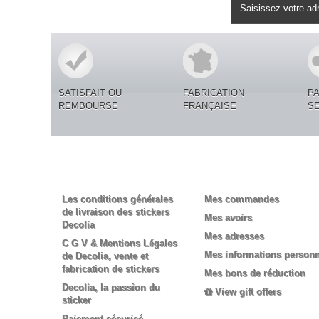
Lettre d'informations
SATISFAIT OU
FABRICATION
P
REMBOURSE
FRANÇAISE
S
Informations
Mon compte
Les conditions générales
Mes commandes
de livraison des stickers
Mes avoirs
Decolia
Mes adresses
C G V & Mentions Légales
Mes informations personn
de Decolia, vente et
fabrication de stickers
Mes bons de réduction
Decolia, la passion du
View gift offers
sticker
Paiement sécurisé