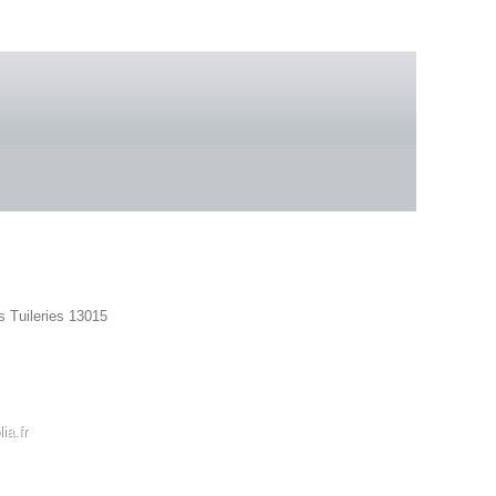
 boutique
s Tuileries 13015
42 86
ia.fr