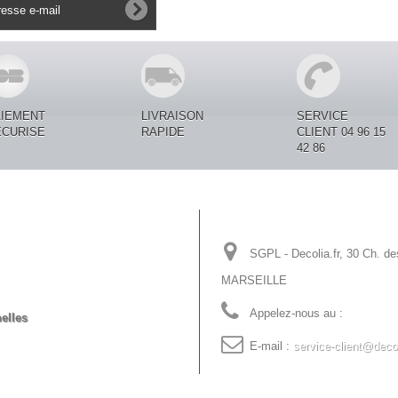
AIEMENT
LIVRAISON
SERVICE
ECURISE
RAPIDE
CLIENT 04 96 15
42 86
Informations sur votre
SGPL - Decolia.fr, 30 Ch. de
MARSEILLE
Appelez-nous au :
04 96 15 
elles
E-mail :
service-client@decol