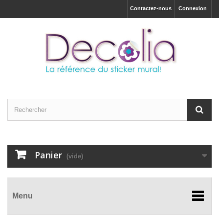
Contactez-nous
Connexion
Panier
(vide)
Menu