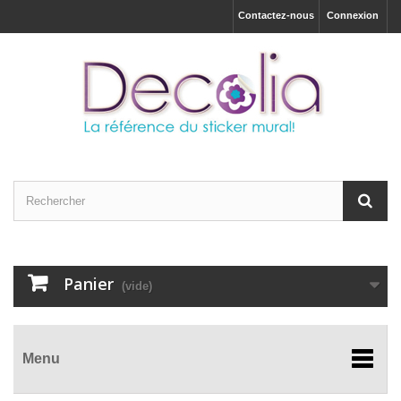
Contactez-nous
Connexion
Panier
(vide)
Menu