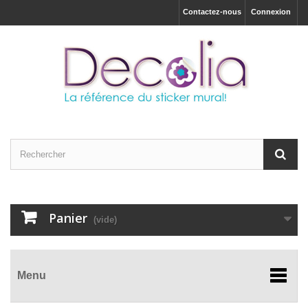
Contactez-nous
Connexion
Panier
(vide)
Menu