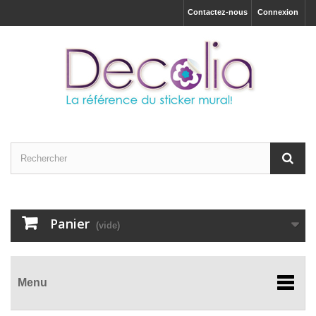
Contactez-nous
Connexion
Panier
(vide)
Menu