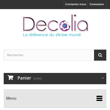
Contactez-nous
Connexion
Panier
(vide)
Menu