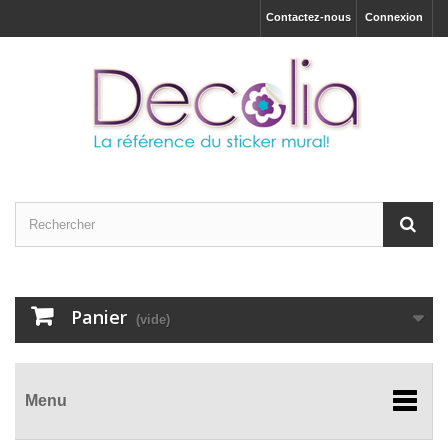
Contactez-nous
Connexion
Panier
(vide)
Menu