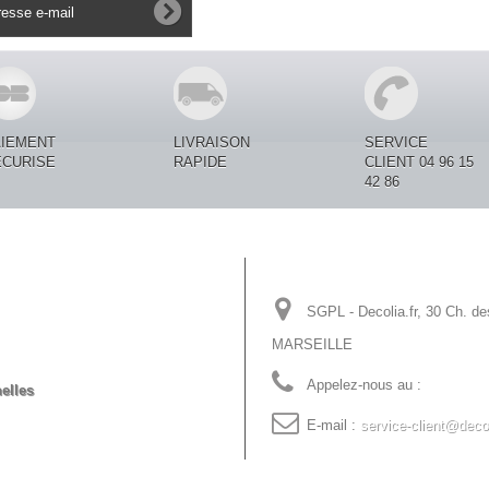
AIEMENT
LIVRAISON
SERVICE
ECURISE
RAPIDE
CLIENT 04 96 15
42 86
Informations sur votre
SGPL - Decolia.fr, 30 Ch. de
MARSEILLE
Appelez-nous au :
04 96 15 
elles
E-mail :
service-client@decol