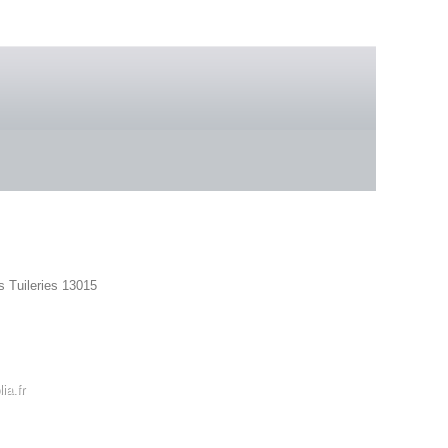
 boutique
s Tuileries 13015
42 86
ia.fr