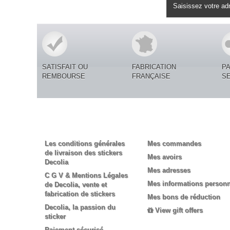
Lettre d'informations
SATISFAIT OU
FABRICATION
P
REMBOURSE
FRANÇAISE
S
Informations
Mon compte
Les conditions générales
Mes commandes
de livraison des stickers
Mes avoirs
Decolia
Mes adresses
C G V & Mentions Légales
Mes informations personn
de Decolia, vente et
fabrication de stickers
Mes bons de réduction
Decolia, la passion du
View gift offers
sticker
Paiement sécurisé