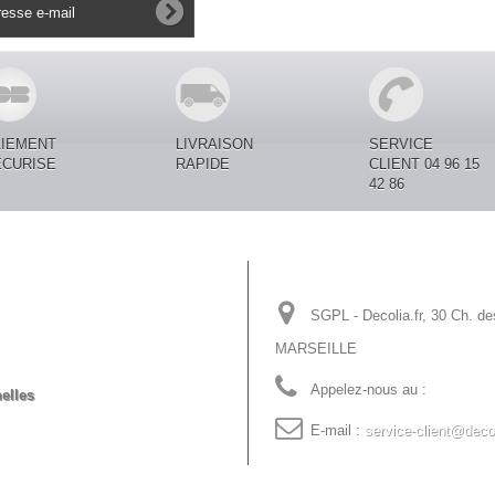
AIEMENT
LIVRAISON
SERVICE
ECURISE
RAPIDE
CLIENT 04 96 15
42 86
Informations sur votre
SGPL - Decolia.fr, 30 Ch. de
MARSEILLE
Appelez-nous au :
04 96 15 
elles
E-mail :
service-client@decol