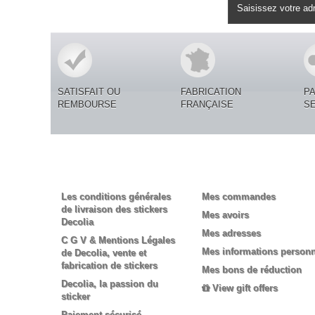
Lettre d'informations
SATISFAIT OU
FABRICATION
P
REMBOURSE
FRANÇAISE
S
Informations
Mon compte
Les conditions générales
Mes commandes
de livraison des stickers
Mes avoirs
Decolia
Mes adresses
C G V & Mentions Légales
Mes informations personn
de Decolia, vente et
fabrication de stickers
Mes bons de réduction
Decolia, la passion du
View gift offers
sticker
Paiement sécurisé