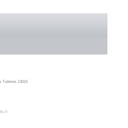
 boutique
s Tuileries 13015
42 86
ia.fr