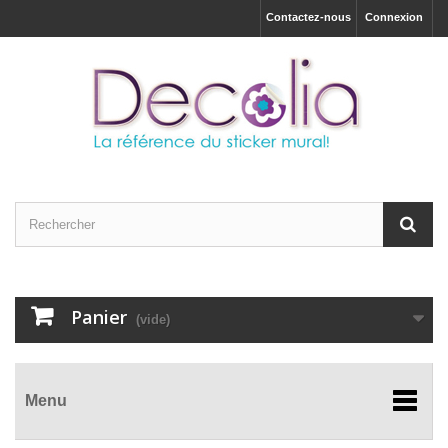
Contactez-nous
Connexion
Panier
(vide)
Menu