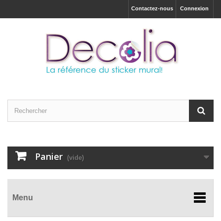
Contactez-nous
Connexion
Panier
(vide)
Menu