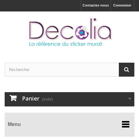
Contactez-nous
Connexion
Panier
(vide)
Menu