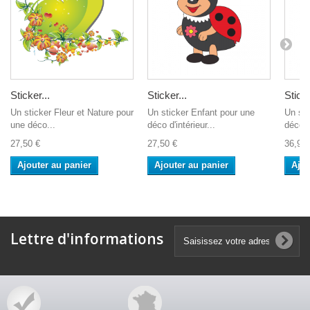
Sticker...
Sticker...
Stick
Un sticker Fleur et Nature pour
Un sticker Enfant pour une
Un sti
une déco...
déco d'intérieur...
déco d'
27,50 €
27,50 €
36,90 
Ajouter au panier
Ajouter au panier
Ajou
Lettre d'informations