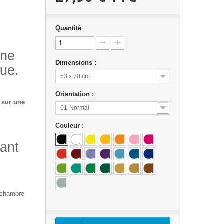
Quantité
une
Dimensions :
que.
53 x 70 cm
Orientation :
e sur une
01-Normal
Couleur :
hant
 chambre