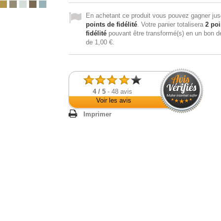
En achetant ce produit vous pouvez gagner ju
points de fidélité
. Votre panier totalisera
2
poi
fidélité
pouvant être transformé(s) en un bon d
de
1,00 €
.
4
/
5
-
48
avis
Voir les avis
Imprimer