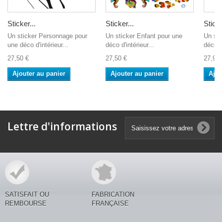
Sticker...
Sticker...
Sticke
Un sticker Personnage pour
Un sticker Enfant pour une
Un st
une déco d'intérieur...
déco d'intérieur...
déco d'
27,50 €
27,50 €
27,90 
Ajouter au panier
Ajouter au panier
Ajou
Lettre d'informations
SATISFAIT OU
FABRICATION
REMBOURSE
FRANÇAISE