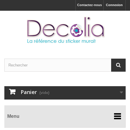
Contactez-nous
Connexion
Panier
(vide)
Menu