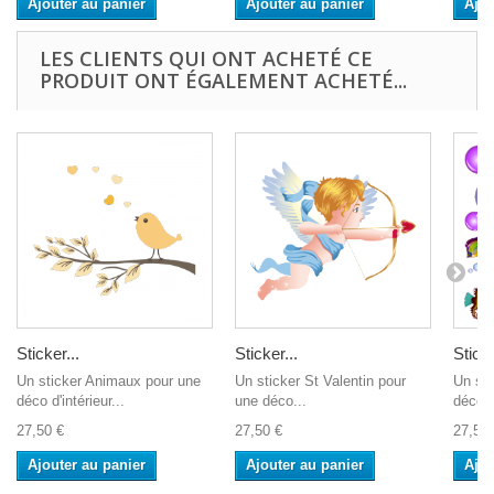
Ajouter au panier
Ajouter au panier
Ajou
LES CLIENTS QUI ONT ACHETÉ CE
PRODUIT ONT ÉGALEMENT ACHETÉ...
Sticker...
Sticker...
Sticke
Un sticker Animaux pour une
Un sticker St Valentin pour
Un sti
déco d'intérieur...
une déco...
déco d'
27,50 €
27,50 €
27,50 
Ajouter au panier
Ajouter au panier
Ajou