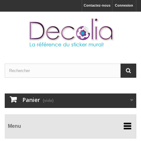
Contactez-nous
Connexion
Panier
(vide)
Menu