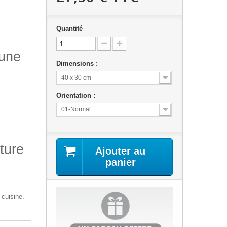
Quantité
 une
Dimensions :
40 x 30 cm
Orientation :
01-Normal
ture
Ajouter au
panier
 cuisine.