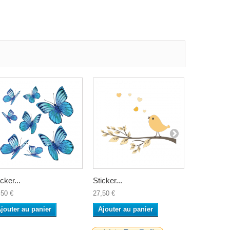
icker...
Sticker...
Sticker...
,50 €
27,50 €
27,50 €
jouter au panier
Ajouter au panier
Ajouter a