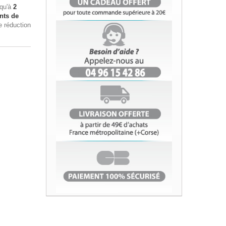
squ'à
2
nts de
e réduction