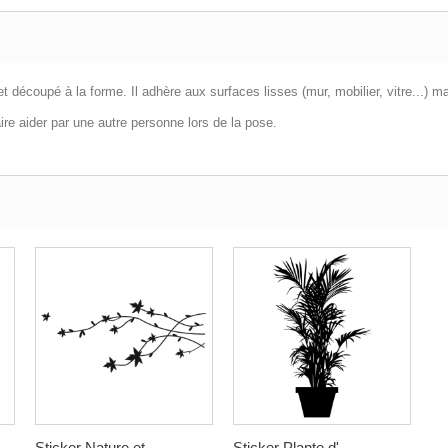
t découpé à la forme. Il adhère aux surfaces lisses (mur, mobilier, vitre...) ma
ire aider par une autre personne lors de la pose.
Sticker Nature et...
Sticker Plante d'...