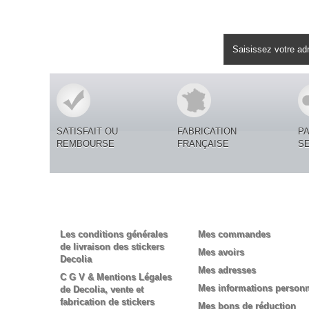
Lettre d'informations
SATISFAIT OU
FABRICATION
P
REMBOURSE
FRANÇAISE
S
Informations
Mon compte
Les conditions générales
Mes commandes
de livraison des stickers
Mes avoirs
Decolia
Mes adresses
C G V & Mentions Légales
Mes informations personn
de Decolia, vente et
fabrication de stickers
Mes bons de réduction