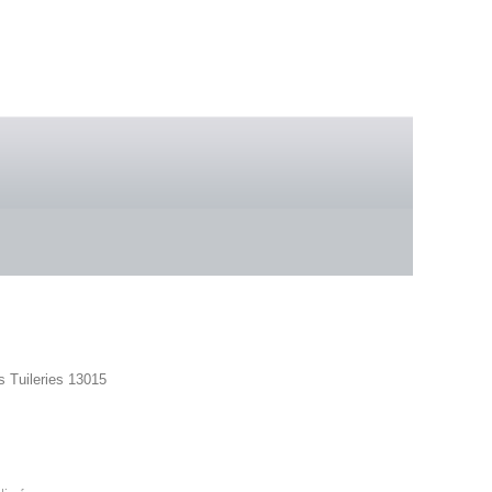
 boutique
s Tuileries 13015
42 86