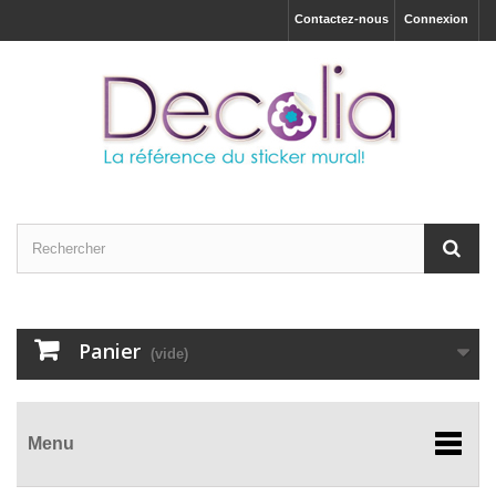
Contactez-nous
Connexion
Panier
(vide)
Menu