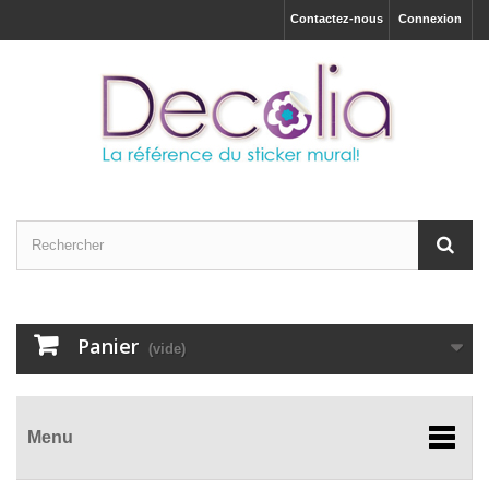
Contactez-nous
Connexion
Panier
(vide)
Menu