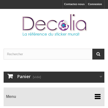
Contactez-nous
Connexion
Panier
(vide)
Menu