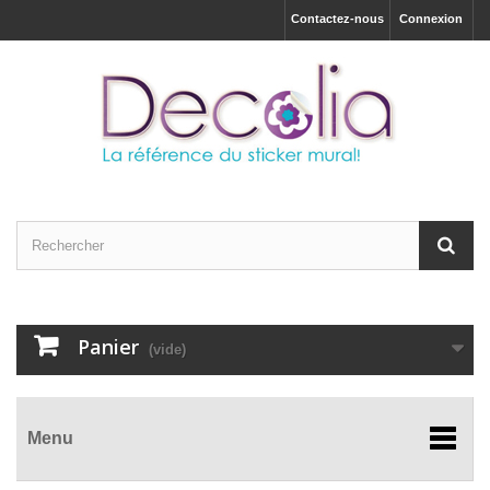
Contactez-nous
Connexion
Panier
(vide)
Menu