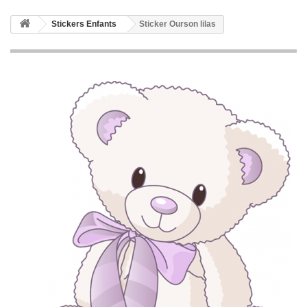
Stickers Enfants
Sticker Ourson lilas