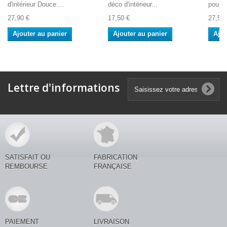
d'intérieur Douce....
déco d'intérieur...
pour u
27,90 €
17,50 €
27,50 
Ajouter au panier
Ajouter au panier
Ajou
Lettre d'informations
SATISFAIT OU
FABRICATION
REMBOURSE
FRANÇAISE
PAIEMENT
LIVRAISON