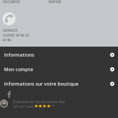
SECURISE
RAPIDE
SERVICE
CLIENT 04 96 15
42 86
Informations
Mon compte
Informations sur votre boutique
Évaluation de
Sticker Ourson lilas
4
/
5
sur
4
avis