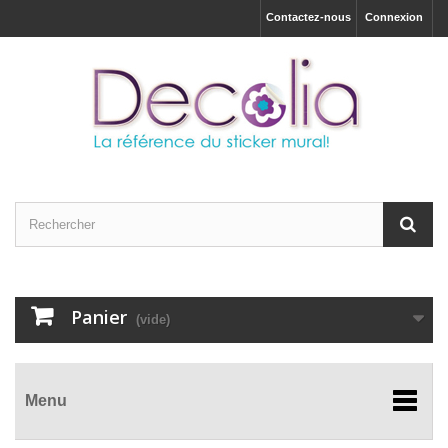
Contactez-nous
Connexion
Panier
(vide)
Menu