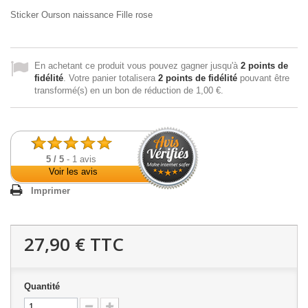
Sticker Ourson naissance Fille rose
En achetant ce produit vous pouvez gagner jusqu'à
2
points de
fidélité
. Votre panier totalisera
2
points de fidélité
pouvant être
transformé(s) en un bon de réduction de
1,00 €
.
5
/
5
-
1
avis
Voir les avis
Imprimer
27,90 €
TTC
Quantité