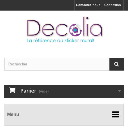
Contactez-nous
Connexion
Panier
(vide)
Menu