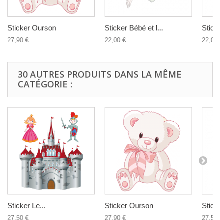
Sticker Ourson
Sticker Bébé et l...
Stick
27,90 €
22,00 €
22,00 
30 AUTRES PRODUITS DANS LA MÊME
CATÉGORIE :
Sticker Le...
Sticker Ourson
Sticke
27,50 €
27,90 €
27,50 