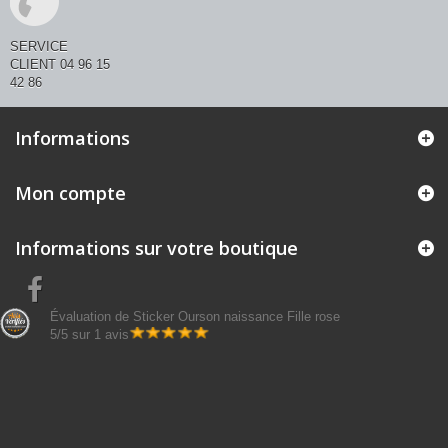
SERVICE
CLIENT 04 96 15
42 86
Informations
Mon compte
Informations sur votre boutique
Évaluation de
Sticker Ourson naissance Fille rose
5
/
5
sur
1
avis