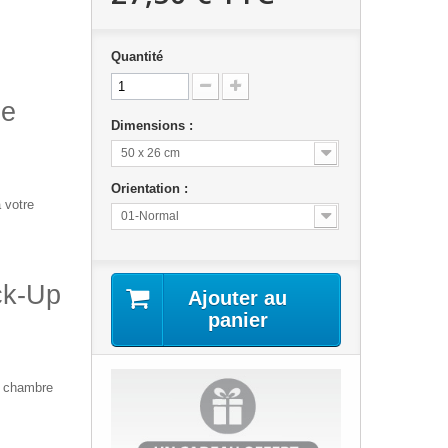
Quantité
ne
Dimensions :
50 x 26 cm
Orientation :
 votre
01-Normal
ick-Up
Ajouter au
panier
e chambre