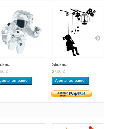
icker...
Sticker...
Sticker...
,50 €
27,90 €
27,50 €
jouter au panier
Ajouter au panier
Ajouter a