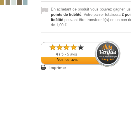
En achetant ce produit vous pouvez gagner ju
points de fidélité
. Votre panier totalisera
2
poi
fidélité
pouvant être transformé(s) en un bon d
de
1,00 €
.
4
/
5
-
5
avis
Voir les avis
Imprimer