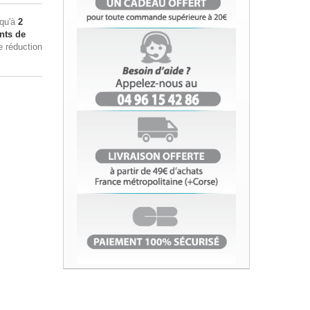
squ'à
2
nts de
e réduction