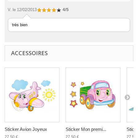
4/5
V.
le 12/02/2013
très bien
ACCESSOIRES
Sticker Avion Joyeux
Sticker Mon premi...
Sticke
27,50 €
27,50 €
27,50 